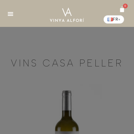
0
FR
▾
VINS CASA PELLER