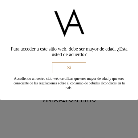
Para acceder a este sitio web, debe ser mayor de edad. ¿Esta
usted de acuerdo?
Sí
Accediendo a nuestro sitio web certificas que eres mayor de edad y que eres
consciente de las regulaciones sobre el consumo de bebidas alcohólicas en tu
país.
VINYA ALFORÍ TINTO
10,50
€