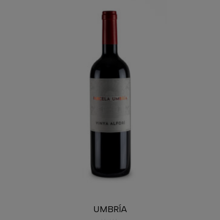
UMBRÍA
23,40
€