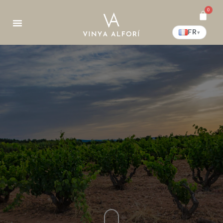
0
FR
▾