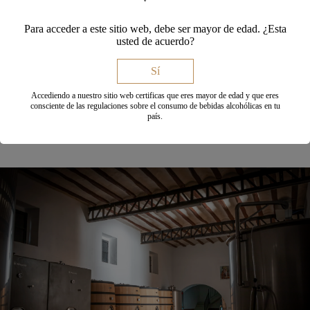
Para acceder a este sitio web, debe ser mayor de edad. ¿Esta
usted de acuerdo?
Sí
250 ANS D’HISTOIRE, UN FUTUR
Accediendo a nuestro sitio web certificas que eres mayor de edad y que eres
DURABLE DANS CHAQUE VERRE
consciente de las regulaciones sobre el consumo de bebidas alcohólicas en tu
país.