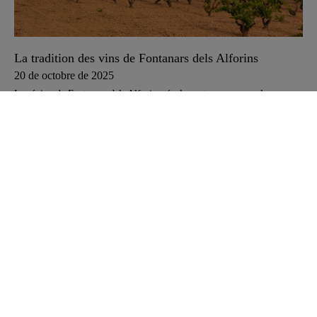
La tradition des vins de Fontanars dels Alforins
20 de octobre de 2025
La région de Fontanars dels Alforins, également connue sous le nom
de Terres dels Alforins, est un territoire chargé d’histoire