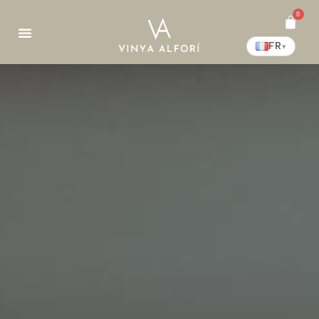
0
FR
▾