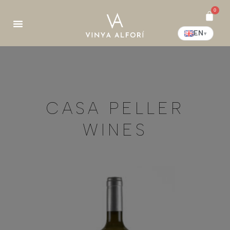
0
EN
▾
CASA PELLER
WINES