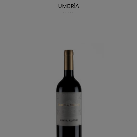
UMBRÍA
23,40
€