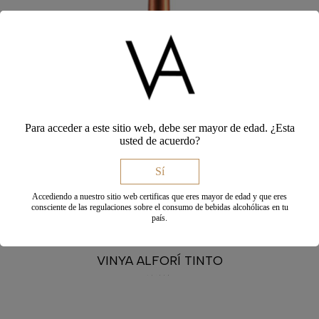
Para acceder a este sitio web, debe ser mayor de edad. ¿Esta
usted de acuerdo?
Sí
Accediendo a nuestro sitio web certificas que eres mayor de edad y que eres
consciente de las regulaciones sobre el consumo de bebidas alcohólicas en tu
país.
VINYA ALFORÍ TINTO
10,50
€