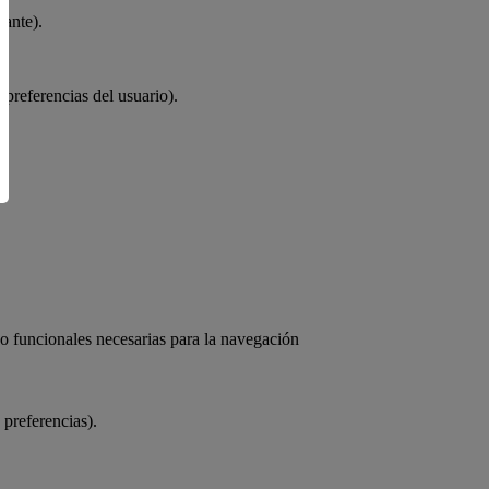
ante).
referencias del usuario).
 o funcionales necesarias para la navegación
preferencias).