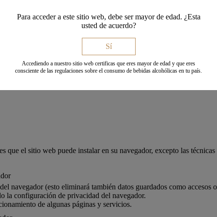
ID, __Secure-3PSID (para ofrecer estadísticas y publicidad más relev
Para acceder a este sitio web, debe ser mayor de edad. ¿Esta
usted de acuerdo?
IDCC, SSID (todas con funciones de personalización de anuncios y p
Sí
Accediendo a nuestro sitio web certificas que eres mayor de edad y que eres
rol del editor. Pueden cambiar sus políticas en cualquier momento.
consciente de las regulaciones sobre el consumo de bebidas alcohólicas en tu país.
es que el sitio web puede instalar en su navegador, excepto las técnicas
ador
l del navegador (esto eliminará también datos guardados como accesos o 
o la configuración de privacidad del navegador.
cionamiento de algunas páginas y servicios.