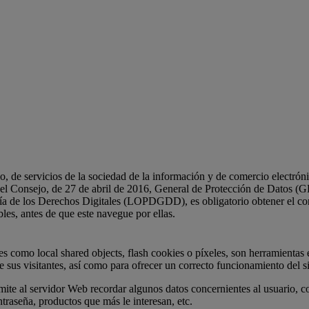
a y El Viñedo
Nuestros Vinos
Visitas
Contacto
, de servicios de la sociedad de la información y de comercio electrón
l Consejo, de 27 de abril de 2016, General de Protección de Datos (
ía de los Derechos Digitales (LOPDGDD), es obligatorio obtener el con
les, antes de que este navegue por ellas.
les como local shared objects, flash cookies o píxeles, son herramienta
sus visitantes, así como para ofrecer un correcto funcionamiento del si
mite al servidor Web recordar algunos datos concernientes al usuario, c
traseña, productos que más le interesan, etc.