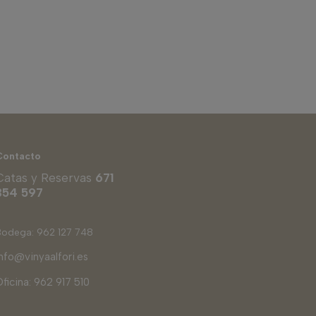
Contacto
Catas y Reservas
671
354 597
Bodega: 962 127 748
info@vinyaalfori.es
Oficina: 962 917 510