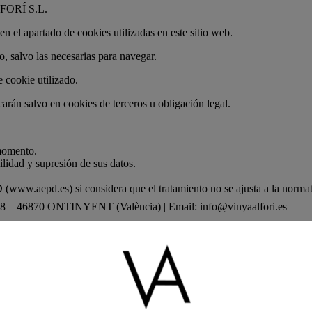
ORÍ S.L.
en el apartado de cookies utilizadas en este sitio web.
, salvo las necesarias para navegar.
e cookie utilizado.
rán salvo en cookies de terceros u obligación legal.
 momento.
ilidad y supresión de sus datos.
 (
www.aepd.es
) si considera que el tratamiento no se ajusta a la normat
– 46870 ONTINYENT (València) | Email:
info@vinyaalfori.es
 y funcionales)
_ga_GST84CW8CB, _hjSession_5330197, _hjSessionUser_5330197, sbjs_*
_items_in_cart, wp_woocommerce_session_*, etc.
PREF, __Secure-*).