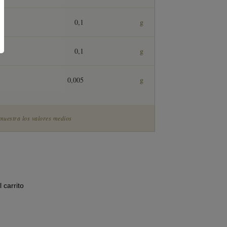
0,1
g
0,1
g
0,005
g
muestra los valores medios
 carrito