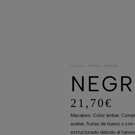
INICIO
/
TINTO
/ NEGRE
NEGR
21,70
€
Macabeo. Color ámbar. Comple
azahar, frutas de hueso y con 
estructurado debido al tanino