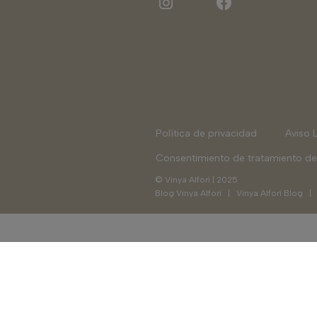
Política de privacidad
Aviso 
Consentimiento de tratamiento de
© Vinya Alforí | 2025
Blog Vinya Alforí
|
Vinya Alforí Blog