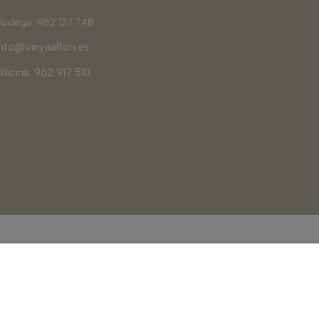
Bodega: 962 127 748
info@vinyaalfori.es
Oficina: 962 917 510