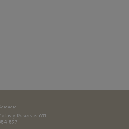
Contacto
Catas y Reservas
671
354 597