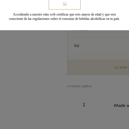
Sí
de los cuales azúcares
Accediendo a nuestro sitio web certificas que eres mayor de edad y que eres
consciente de las regulaciones sobre el consumo de bebidas alcohólicas en tu país.
Proteínas
Sal
La tabla 
Contiene sulfitos.
Añadir al