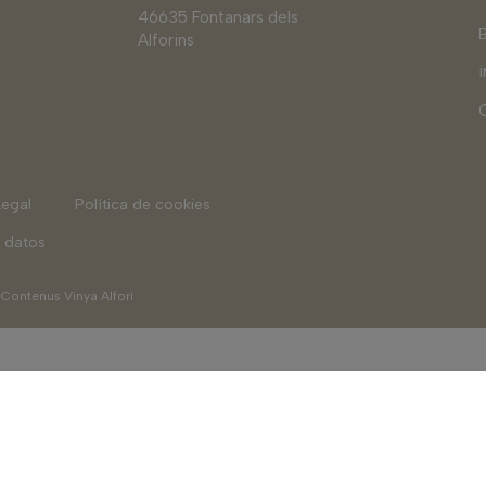
46635 Fontanars dels
Alforins
Legal
Política de cookies
 datos
|
Contenus Vinya Alforí