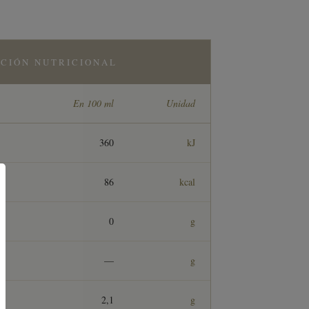
CIÓN NUTRICIONAL
En 100 ml
Unidad
360
kJ
86
kcal
0
g
—
g
2,1
g