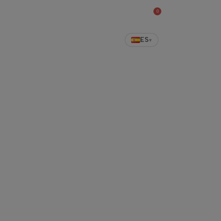
0
Tienda
ES
▾