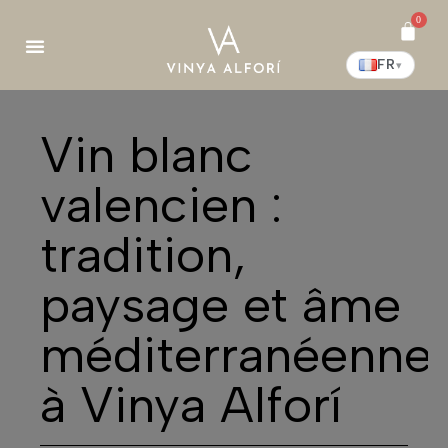
0
FR
▾
Vin blanc
valencien :
tradition,
paysage et âme
méditerranéenne
à Vinya Alforí