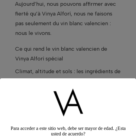
Aujourd’hui, nous pouvons affirmer avec
fierté qu’à Vinya Alforí, nous ne faisons
pas seulement du vin blanc valencien :
nous le vivons.
Ce qui rend le vin blanc valencien de
Vinya Alforí spécial
Climat, altitude et sols : les ingrédients de
l’intensité
La région de
Les Terres dels Alforins
est
une vallée de transition entre la
Méditerranée et l’intérieur, offrant à nos
vignes un climat continental avec une
Para acceder a este sitio web, debe ser mayor de edad. ¿Esta
influence maritime. Les étés sont secs et
usted de acuerdo?