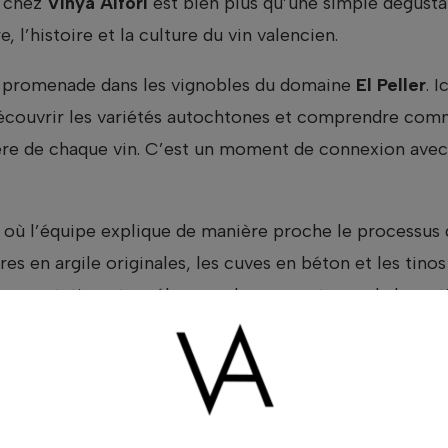
n chez
Vinya Alforí
est bien plus qu’une simple dégustat
e, l’histoire et la culture du vin valencien.
 promenade dans les vignobles du domaine
El Peller
. 
écouvrir les variétés autochtones et comprendre commen
ère de chaque vin. C’est un moment de connexion avec 
, où l’équipe explique de manière proche le processus 
rres en argile originales, les cuves en béton et les tino
ermentation et un élevage plus respectueux de la matiè
la tradition et l’innovation coexistent harmonieuse
a dégustation guidée des vins, une expérience sensorie
 la dégustation, on déguste certains des vins les plus 
co
, élaboré avec Macabeo et Chardonnay, et le
Vinya 