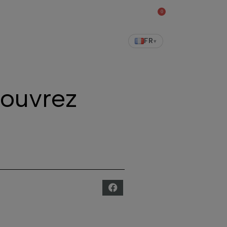
0
Magasin de vins
FR
▾
couvrez