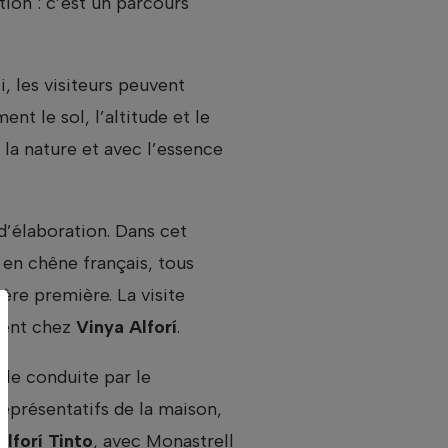
ion : c’est un parcours
Ici, les visiteurs peuvent
t le sol, l’altitude et le
la nature et avec l’essence
d’élaboration. Dans cet
s en chêne français, tous
re première. La visite
ment chez
Vinya Alforí
.
lle conduite par le
représentatifs de la maison,
Alforí Tinto
, avec Monastrell