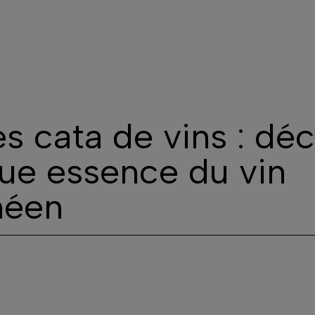
Nos vins
Réservations et dégustations
Contact
s cata de vins : dé
que essence du vin
néen