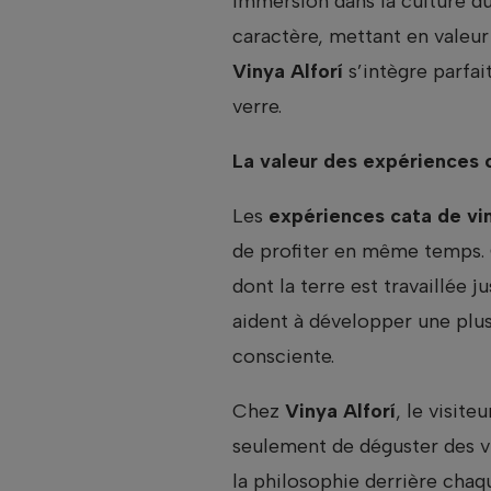
immersion dans la culture du 
caractère, mettant en valeu
Vinya Alforí
s’intègre parfai
verre.
La valeur des expériences 
Les
expériences cata de vi
de profiter en même temps. 
dont la terre est travaillée 
aident à développer une plu
consciente.
Chez
Vinya Alforí
, le visite
seulement de déguster des vi
la philosophie derrière chaq