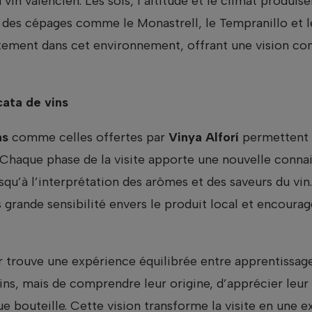
vin valencien. Les sols, l’altitude et le climat produis
r des cépages comme le Monastrell, le Tempranillo et 
tement dans cet environnement, offrant une vision com
cata de vins
ns
comme celles offertes par
Vinya Alforí
permettent a
Chaque phase de la visite apporte une nouvelle connai
jusqu’à l’interprétation des arômes et des saveurs du vi
s grande sensibilité envers le produit local et encour
ur trouve une expérience équilibrée entre apprentissage e
ns, mais de comprendre leur origine, d’apprécier leur
ue bouteille. Cette vision transforme la visite en une 