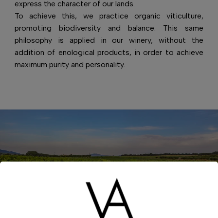
express the character of our lands.
To achieve this, we practice organic viticulture,
promoting biodiversity and balance. This same
philosophy is applied in our winery, without the
addition of enological products, in order to achieve
maximum purity and personality.