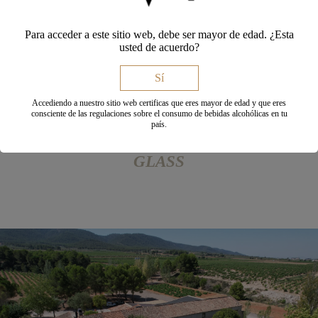
Para acceder a este sitio web, debe ser mayor de edad. ¿Esta
usted de acuerdo?
Sí
Accediendo a nuestro sitio web certificas que eres mayor de edad y que eres
consciente de las regulaciones sobre el consumo de bebidas alcohólicas en tu
250 YEARS OF HISTORY, A
país.
SUSTAINABLE FUTURE IN EVERY
GLASS