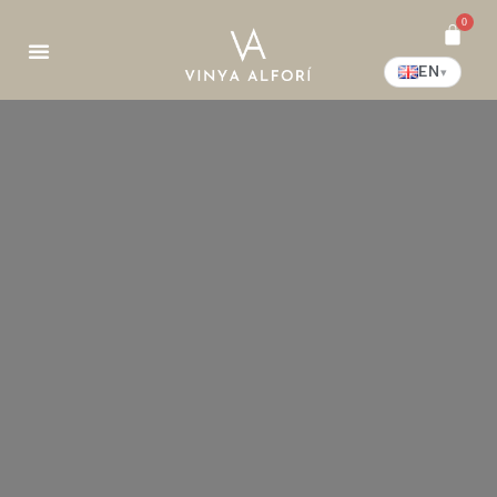
0
EN
▾