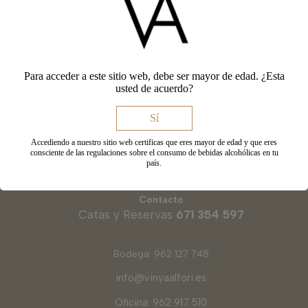
Para acceder a este sitio web, debe ser mayor de edad. ¿Esta
usted de acuerdo?
Dirección
Sí
CV-655 km 3,1. Polígono 31, Parcela 22
Accediendo a nuestro sitio web certificas que eres mayor de edad y que eres
46635 Fontanars dels Alforins
consciente de las regulaciones sobre el consumo de bebidas alcohólicas en tu
país.
Contacto
Catas y Reservas
671 354 597
Bodega: 962 127 748
info@vinyaalfori.es
Oficina: 962 917 510