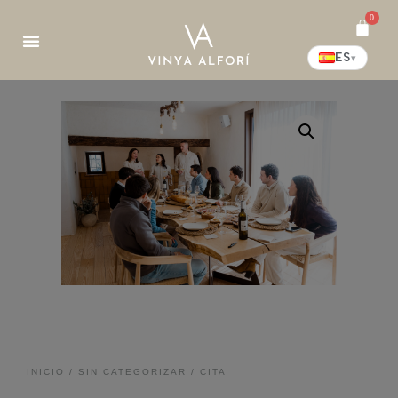
0
ES
▾
INICIO
/
SIN CATEGORIZAR
/ CITA