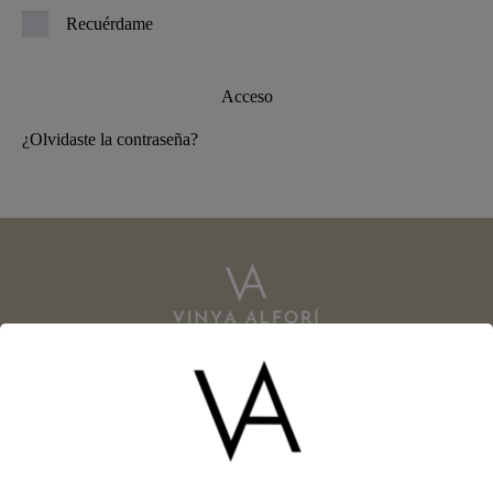
Recuérdame
Acceso
¿Olvidaste la contraseña?
Dirección
CV-655 km 3,1. Polígono 31, Parcela 22