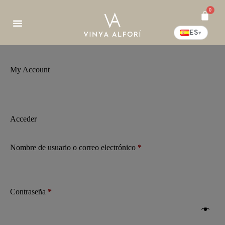
0
ES
▾
My Account
Acceder
Nombre de usuario o correo electrónico
*
Contraseña
*