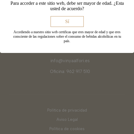
Para acceder a este sitio web, debe ser mayor de edad. ¿Esta
46635 Fontanars dels Alforins
usted de acuerdo?
Sí
Contacto
Accediendo a nuestro sitio web certificas que eres mayor de edad y que eres
Catas y Reservas
671 354 597
consciente de las regulaciones sobre el consumo de bebidas alcohólicas en tu
país.
Bodega: 962 127 748
info@vinyaalfori.es
Oficina: 962 917 510
Política de privacidad
Aviso Legal
Política de cookies